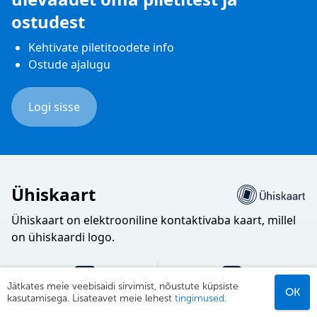
ostudest
Kehtivate piletitoodete info
Ostude ajalugu
Logi sisse
Ühiskaart
Ühiskaart on elektrooniline kontaktivaba kaart, millel
on ühiskaardi logo.
Jätkates meie veebisaidi sirvimist, nõustute küpsiste
OK
Osta pilet
Laadi raha
kasutamisega. Lisateavet meie lehest
tingimused.